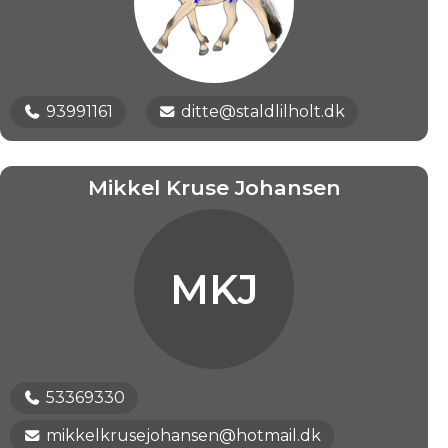
93991161
ditte@staldlilholt.dk
Mikkel Kruse Johansen
MKJ
53369330
mikkelkrusejohansen@hotmail.dk