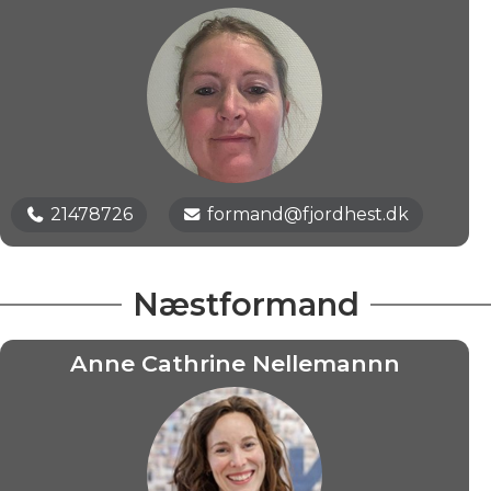
R
21478726
formand@fjordhest.dk
Næstformand
Anne Cathrine Nellemannn