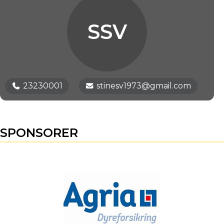
SSV
23230001
stinesv1973@gmail.com
SPONSORER