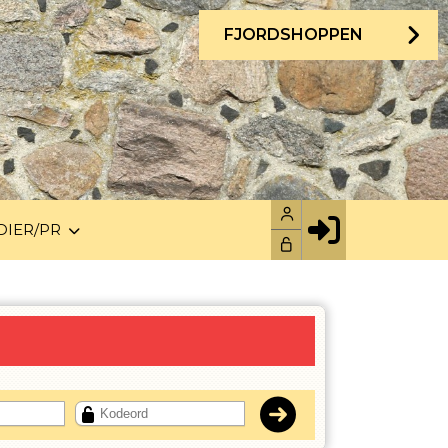
FJORDSHOPPEN
DIER/PR
Facebook login
Husk mig
Glemt password
Opret profil
LOG IND