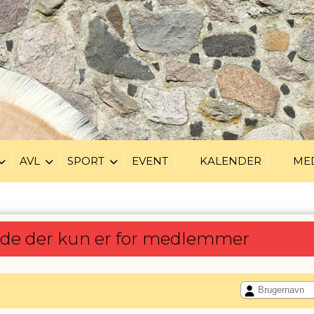
AVL
SPORT
EVENT
KALENDER
ME
ide der kun er for medlemmer