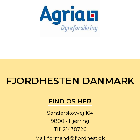
FJORDHESTEN DANMARK
FIND OS HER
Sønderskovvej 164
9800 - Hjørring
Tlf.
21478726
Mail:
formand@fjordhest.dk