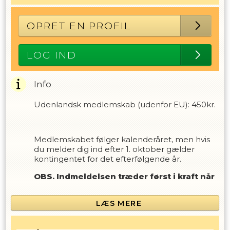
OPRET EN PROFIL
LOG IND
Info
Udenlandsk medlemskab (udenfor EU): 450kr.
Medlemskabet følger kalenderåret, men hvis
du melder dig ind efter 1. oktober gælder
kontingentet for det efterfølgende år.
OBS. Indmeldelsen træder først i kraft når
indbetalingen er registreret.
LÆS MERE