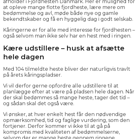
afholder i Fjordhesten Danmark. Her er mulighed for
at opleve mange flotte fjordheste, lære mere om
bedømmelse og avl, møde både nye og gamle
bekendtskaber og få en hyggelig dag i godt selskab.
Kåringerne er for alle med interesse for fjordhesten –
også selvom man ikke selv har en hest med i ringen.
Kære udstillere – husk at afsætte
hele dagen
Med 104 tilmeldte heste bliver der naturligvis travlt
på årets kåringspladser.
Vi vil derfor gerne opfordre alle udstillere til at
planlægge efter at være på pladsen hele dagen. Når
der skal bedømmes så mange heste, tager det tid –
og sådan skal det også være.
Vi ønsker, at hver enkelt hest får den nødvendige
opmærksomhed, tid og faglige vurdering, som den
fortjener. Derfor kommer vi ikke til at gå på
kompromis med kvaliteten af bedømmelserne,
selvom der er mange heste gennem ringene.