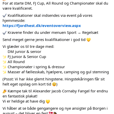
For at starte DM, FJ Cup, All Round og Championater skal du 
være kvalificeret.
 Kvalifikationer skal indsendes via event på vores 
hjemmeside:
https://fjordhest.dk/eventoverview.aspx
 Kravene finder du under menuen Sport → Regelsæt
Send meget gerne jeres kvalifikationer i god tid 
Vi glæder os til tre dage med:
 DM junior & senior
 FJ Junior & Senior Cup
 All Round
 Championater i spring & dressur
 Masser af fællesskab, hjælpere, camping og gul stemning
(Pssst: Vi har ikke glemt hingstene. Hingstekåringen får sit 
helt eget opslag om kort tid 
)
 Kæmpe tak til Alexander Jacob Cornaby Fangel for endnu 
en fantastisk plakat!
Vi er heldige at have dig 
Vi håber at se både gengangere og nye ansigter på Borgen i 
august – det bliver en fest 