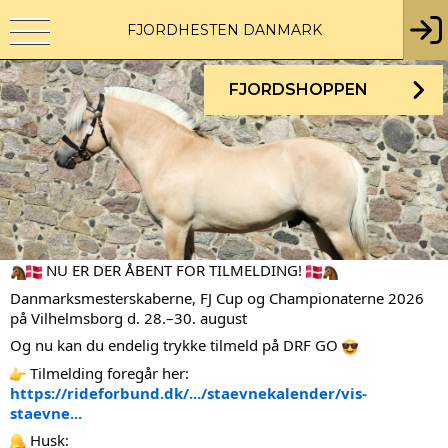
FJORDHESTEN DANMARK
FJORDSHOPPEN
 NU ER DER ÅBENT FOR TILMELDING! 
Danmarksmesterskaberne, FJ Cup og Championaterne 2026 
på Vilhelmsborg d. 28.–30. august
Og nu kan du endelig trykke tilmeld på DRF GO 
 Tilmelding foregår her:
https://rideforbund.dk/.../staevnekalender/vis-
staevne...
 Husk: